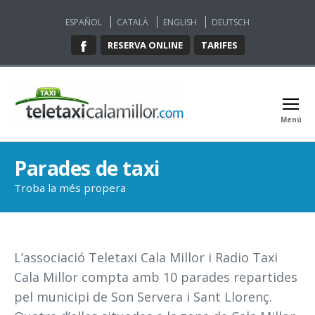
ESPAÑOL
CATALÀ
ENGLISH
DEUTSCH
RESERVA ONLINE
TARIFES
Menú
Teletaxi
Cala
Millor
Parades de taxi
Troba la més propera
L’associació Teletaxi Cala Millor i Radio Taxi
Cala Millor compta amb 10 parades repartides
pel municipi de Son Servera i Sant Llorenç.